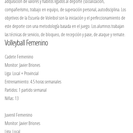
adquisición de valores y hábitos ligados al deporte (socialización,
compañerismo, trabajo en equipo, de superación personal, autodisciplina. Los
objetivos de la Escuela de Voleibol son la iniciación y el perfeccionamiento de
este deporte con una metodología basada en el juego. Los alumnos trabajan
las técnicas de servicio, de bloqueo, de recepción y pase, de ataque y remate.
Volleyball Femenino
Cadete Femenino
Monitor: Javier Briones
Liga: Local + Provincial
Entrenamiento: 4.5 horas semanales
Partidos: 1 partido semanal
Niñas: 13
Juvenil Femenino
Monitor: Javier Briones
Liga: Local