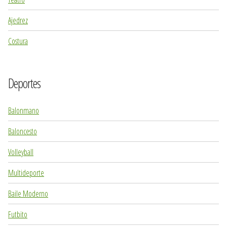
Ajedrez
Costura
Deportes
Balonmano
Baloncesto
Volleyball
Multideporte
Baile Moderno
Futbito