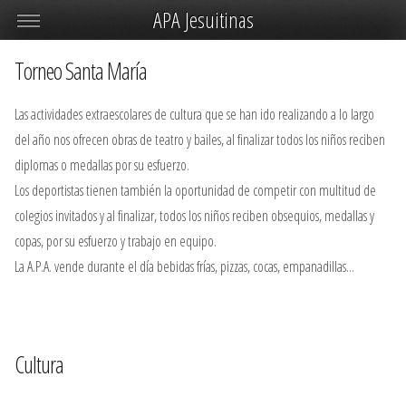
APA Jesuitinas
Torneo Santa María
Las actividades extraescolares de cultura que se han ido realizando a lo largo
del año nos ofrecen obras de teatro y bailes, al finalizar todos los niños reciben
diplomas o medallas por su esfuerzo.
Los deportistas tienen también la oportunidad de competir con multitud de
colegios invitados y al finalizar, todos los niños reciben obsequios, medallas y
copas, por su esfuerzo y trabajo en equipo.
La A.P.A. vende durante el día bebidas frías, pizzas, cocas, empanadillas...
Cultura