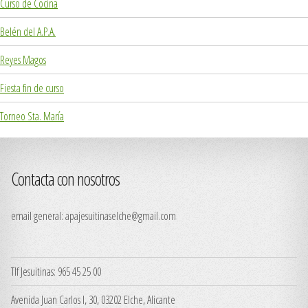
Curso de Cocina
Belén del A.P.A.
Reyes Magos
Fiesta fin de curso
Torneo Sta. María
Contacta con nosotros
email general:
apajesuitinaselche@gmail.com
Tlf Jesuitinas: 965 45 25 00
Avenida Juan Carlos I, 30, 03202 Elche, Alicante